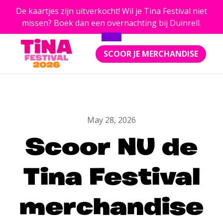
De kaartjes zijn uitverkocht! Wil je Tina Festival niet
missen? Boek dan een overnachting bij Duinrell.
SCOOR JE MERCHANDISE
May 28, 2026
Scoor NU de
Tina Festival
merchandise